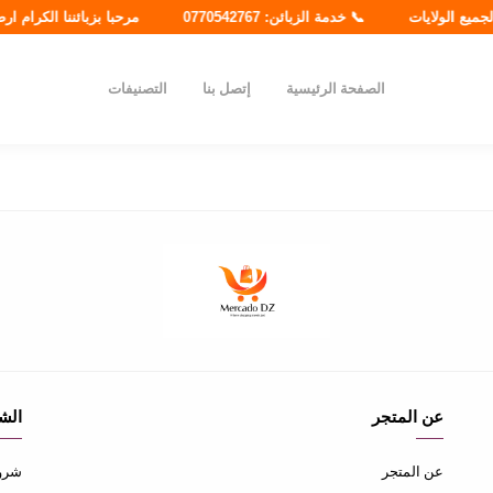
يع الولايات
📞 خدمة الزبائن: 0770542767
مرحبا بزبائننا الكرام ارض
الصفحة الرئيسية
إتصل بنا
التصنيفات
عن المتجر
الش
عن المتجر
شروط