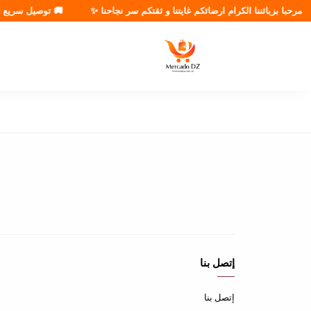
مرحبا بزبائننا الكرام ارضائكم غايتنا و ثقتكم سر نجاحنا ✨
🚚 توصيل سريع لجم
إتصل بنا
إتصل بنا